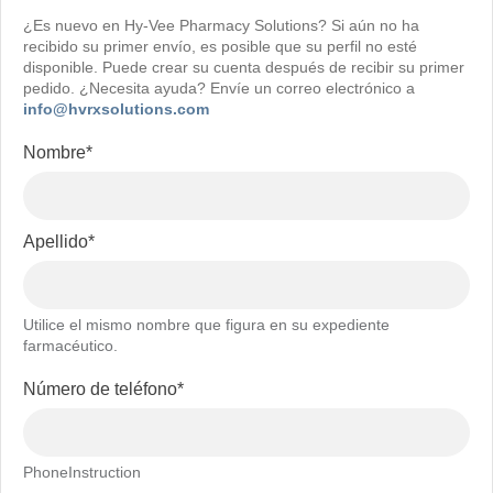
¿Es nuevo en Hy-Vee Pharmacy Solutions? Si aún no ha
recibido su primer envío, es posible que su perfil no esté
disponible. Puede crear su cuenta después de recibir su primer
pedido. ¿Necesita ayuda? Envíe un correo electrónico a
info@hvrxsolutions.com
Cree
Nombre
*
su
cuenta
de
paciente
Apellido
*
Utilice el mismo nombre que figura en su expediente
farmacéutico.
Número de teléfono
*
PhoneInstruction